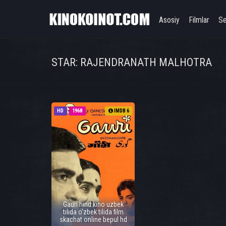
Asosiy
Filmlar
Se
STAR: RAJENDRANATH MALHOTRA
HD
1968
IMDB 6
Gauri hind kino uzbek
tilida o'zbek tilida film
skachat online bepul hd