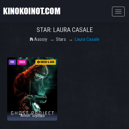
Toggle
naviga
STAR: LAURA CASALE
Asosiy
Stars
Laura Casale
HD
2023
IMDB 6.444
"Arvoh" loyihasi