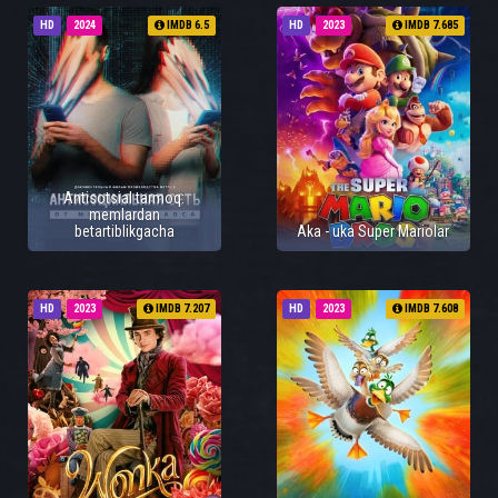
HD
2024
IMDB 6.5
HD
2023
IMDB 7.685
Antisotsial tarmoq:
memlardan
betartiblikgacha
Aka - uka Super Mariolar
HD
2023
IMDB 7.207
HD
2023
IMDB 7.608