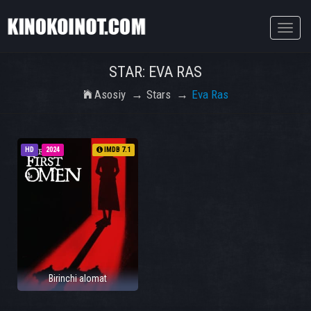
Toggle
naviga
STAR: EVA RAS
Asosiy
Stars
Eva Ras
HD
2024
IMDB 7.1
Birinchi alomat